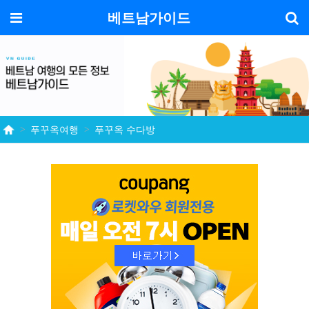
기
메뉴
베트남가이드
푸꾸옥여행
푸꾸옥 수다방