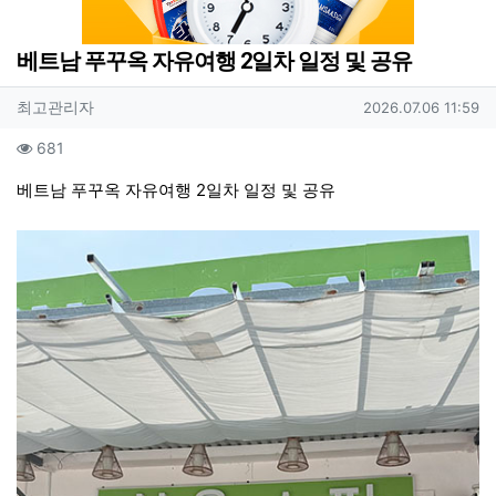
베트남 푸꾸옥 자유여행 2일차 일정 및 공유
작성자 정보
작성
작성일
최고관리자
2026.07.06 11:59
컨텐츠 정보
조회
681
본문
베트남 푸꾸옥 자유여행 2일차 일정 및 공유