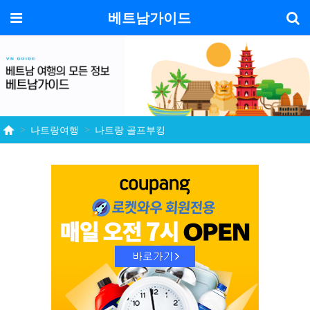
기
메뉴
베트남가이드
나트랑여행
나트랑 골프부킹