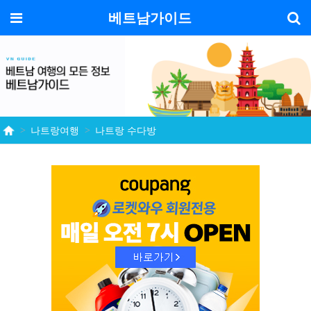
기
메뉴
베트남가이드
나트랑여행
나트랑 수다방