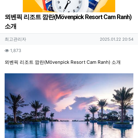
뫼벤픽 리조트 깜란(Mövenpick Resort Cam Ranh)
소개
작성자 정보
작성
작성일
최고관리자
2025.01.22 20:54
컨텐츠 정보
조회
1,873
본문
뫼벤픽 리조트 깜란(Mövenpick Resort Cam Ranh) 소개