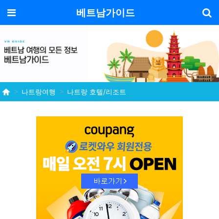
기
메뉴
베트남가이드
나트랑여행
나트랑 호텔/리조트