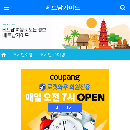
기
메뉴
베트남가이드
호치민여행
호치민 수다방