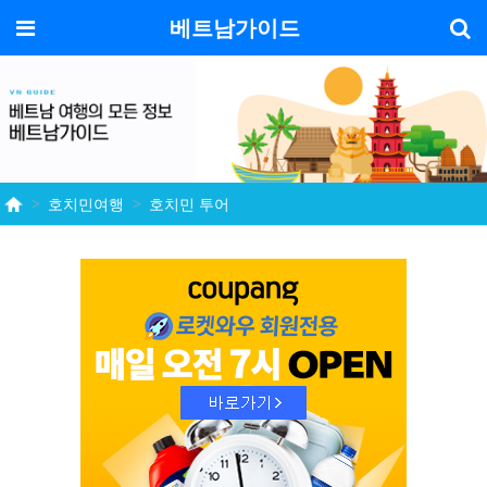
기
메뉴
베트남가이드
호치민여행
호치민 투어