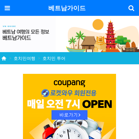
기
메뉴
베트남가이드
호치민여행
호치민 투어