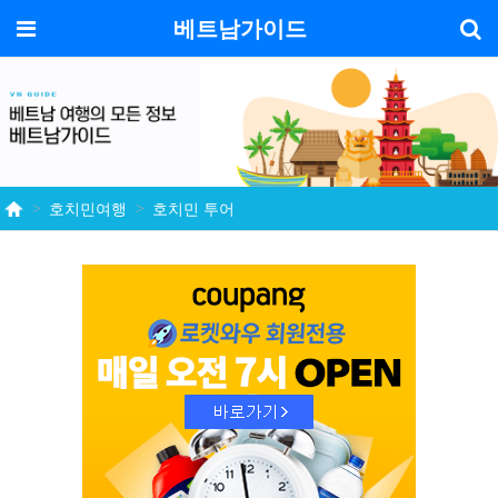
기
메뉴
베트남가이드
호치민여행
호치민 투어