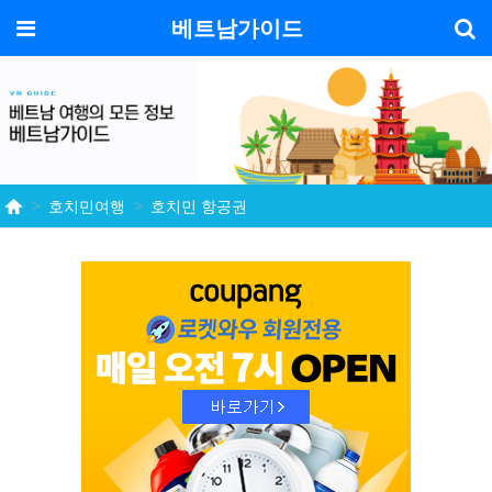
기
메뉴
베트남가이드
호치민여행
호치민 항공권