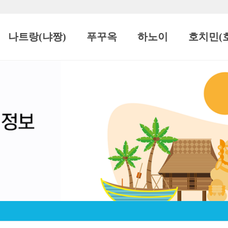
나트랑(냐짱)
푸꾸옥
하노이
호치민(