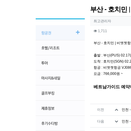
부산 - 호치민 | 비
작성자 정보
작성
최고관리자
컨텐츠 정보
조회
1,711
본문
부산 - 호치민 | 비엣젯항공 | 
출발 : 부산(PUS) 02.17(
도착 : 호치민(SGN) 02.21
항공 : 비엣젯항공 VJ08
요금 : 766,000원 ~
베트남가이드 예약
관련자료
이전
인천 -
다음
인천 -