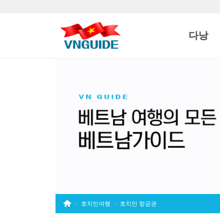
상단 네비
다낭
호치민여행
호치민 항공권