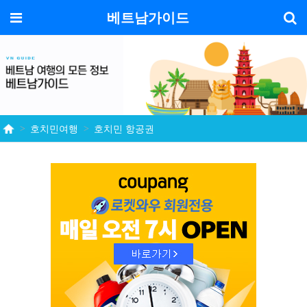
기
메뉴
베트남가이드
호치민여행
호치민 항공권