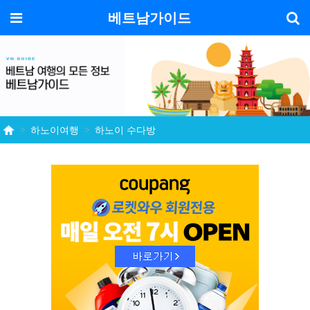
기
메뉴
베트남가이드
하노이여행
하노이 수다방