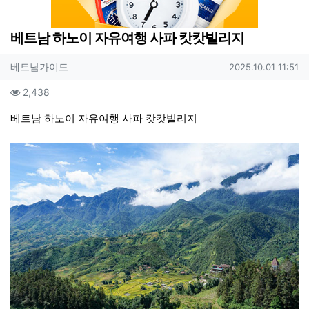
베트남 하노이 자유여행 사파 캇캇빌리지
작성자 정보
작성
작성일
베트남가이드
2025.10.01 11:51
컨텐츠 정보
조회
2,438
본문
베트남 하노이 자유여행 사파 캇캇빌리지