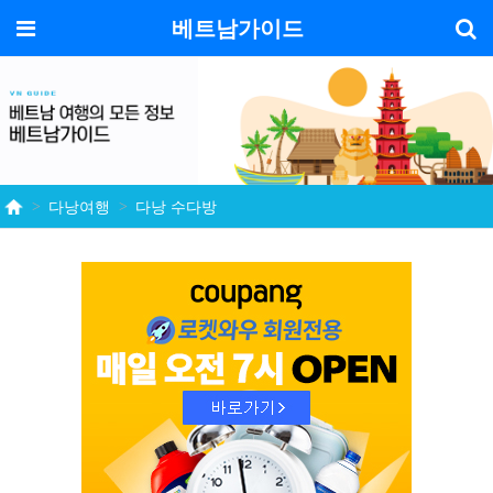
기
메뉴
베트남가이드
다낭여행
다낭 수다방