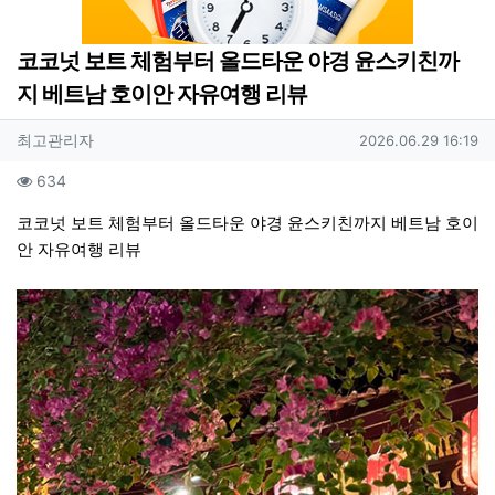
코코넛 보트 체험부터 올드타운 야경 윤스키친까
지 베트남 호이안 자유여행 리뷰
작성자 정보
작성
작성일
최고관리자
2026.06.29 16:19
컨텐츠 정보
조회
634
본문
코코넛 보트 체험부터 올드타운 야경 윤스키친까지 베트남 호이
안 자유여행 리뷰