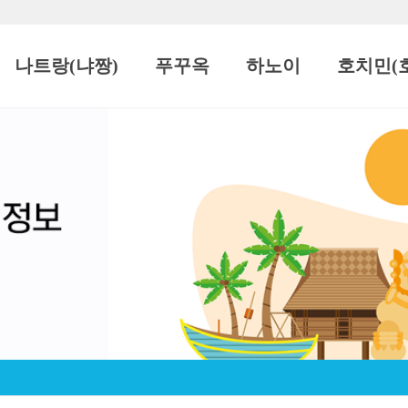
나트랑(냐짱)
푸꾸옥
하노이
호치민(