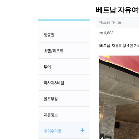
베트남 자유여행
작성자 정보
작성
베트남가이드
컨텐츠 정보
조회
4,608
본문
베트남 자유여행 4인 가