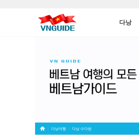
상단 네비
다낭
다낭여행
다낭 수다방