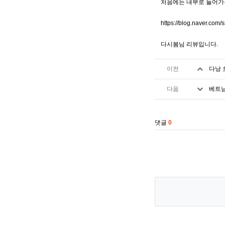
처음에는 내부로 들어가
https://blog.naver.com
다시봄님 리뷰입니다.
관련자료
이전
다낭 
다음
베트남
댓글
0