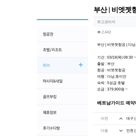
부산 | 비엣젯항공 
작성자 정보
작성
최고관리자
컨텐츠 정보
조회
2,442
본문
부산 | 비엣젯항공 | 다낭,호이안
기간 : 03/19(목) 08:30 ~
출발 : 부산
항공 : 비엣젯항공
여행 : 다낭,호이안
숙박 : 5성급 호텔
요금 : 379,900원 ~
베트남가이드 예약
관련자료
이전
대구 |
다음
인천 |