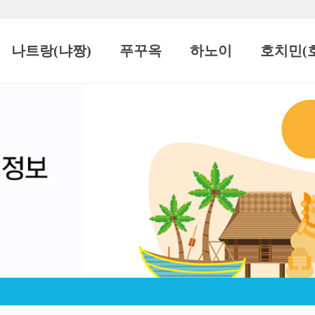
나트랑(냐짱)
푸꾸옥
하노이
호치민(