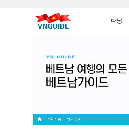
상단 네비
다낭
다낭여행
다낭 투어