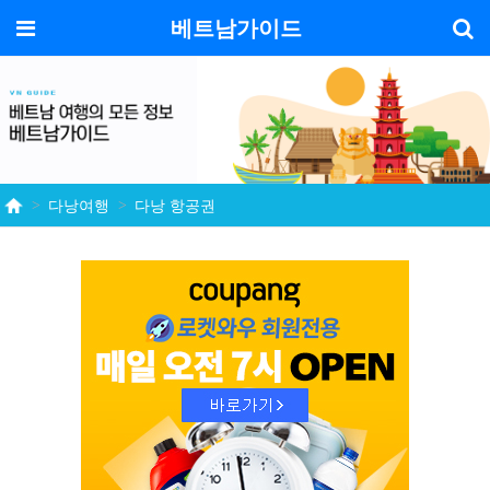
기
메뉴
베트남가이드
다낭여행
다낭 항공권