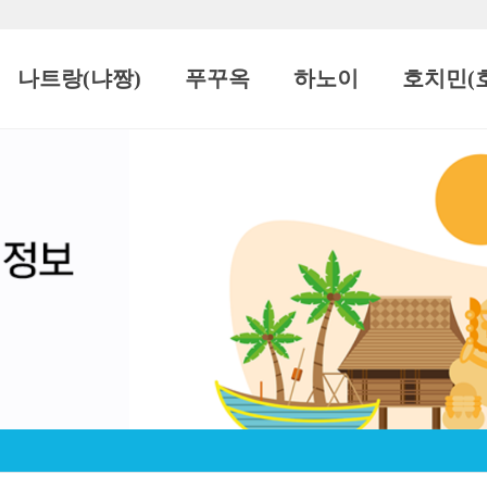
나트랑(냐짱)
푸꾸옥
하노이
호치민(