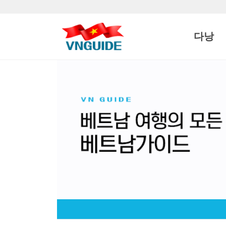
상단 네비
다낭