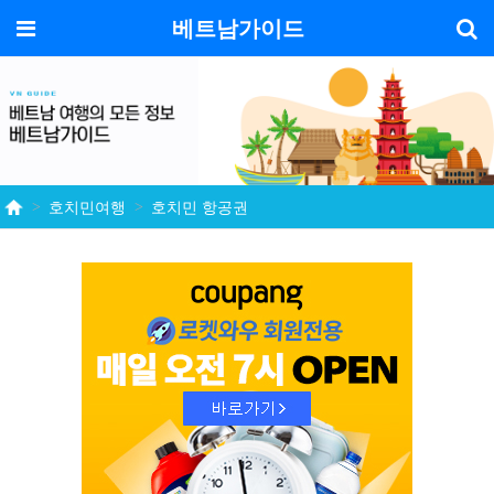
기
메뉴
베트남가이드
호치민여행
호치민 항공권